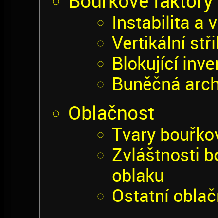
Bouřkové faktory
Instabilita a 
Vertikální stř
Blokující inve
Buněčná arch
Oblačnost
Tvary bouřko
Zvláštnosti 
oblaku
Ostatní oblač