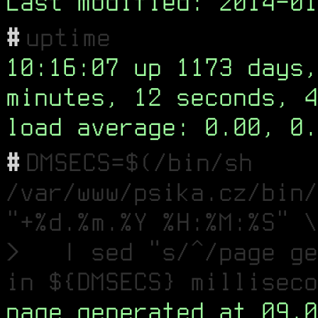
Last modified: 2014-01
#
uptime
10:16:07 up 1173 days,
minutes, 12 seconds, 4
load average: 0.00, 0.
#
DMSECS=$(/bin/sh
/var/www/psika.cz/bin/
"+%d.%m.%Y %H:%M:%S" \
> | sed "s/^/page ge
in ${DMSECS} milliseco
page generated at 09.0