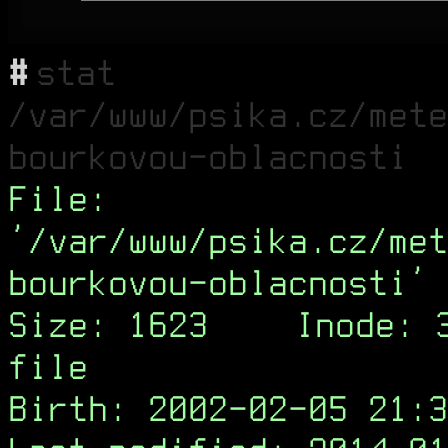
#
stat
/var/www/psika.cz/mete
bourkovou-oblacnosti
File:
'/var/www/psika.cz/met
bourkovou-oblacnosti'
Size: 1623
Inode: 
file
Birth: 2002-02-05 21:3