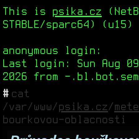
This is
psika.cz
(NetB
STABLE/sparc64) (u15) 
anonymous login:
Last login: Sun Aug 09
2026 from -.bl.bot.sem
#
cat
/var/www/
psika.cz
/
mete
bourkovou-oblacnosti