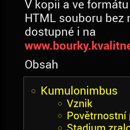
V kopii a ve formátu
HTML souboru bez r
dostupné i na
www.bourky.kvalitn
Obsah
Kumulonimbus
Vznik
Povětrnostní
Stadium zralo