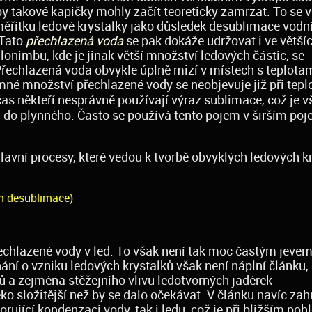
by takové kapičky mohly začít teoreticky zamrzat. To se 
měřítku ledové krystalky jako důsledek desublimace vodní
 Tato
přechlazená voda
se pak dokáže udržovat i ve větší
onimbu, kde je jinak větší množství ledových částic, se
řechlazená voda obvykle úplně mizí v místech s teplotam
mné množství přechlazené vody se neobjevuje již při tepl
čas někteří nesprávně používají výraz sublimace, což je v
 do plynného. Často se používá tento pojem v širším poje
hlavní procesy, které vedou k tvorbě obvyklých ledových k
m desublimace)
chlazené vody v led. To však není tak moc častým jevem
ání o vzniku ledových krystalků však není náplní článku,
 a zejména stěžejního vlivu ledotvorných jadérek
eko složitější než by se dalo očekávat. V článku navíc zah
jící kondenzaci vody, tak i ledu, což je při bližším poh