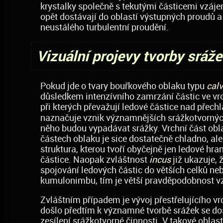
krystalky společně s tekutými částicemi vzájem
opět dostávají do oblastí výstupných proudů a 
neustálého turbulentní proudění.
Vizuální projevy tvorby sráž
Pokud jde o tvary bouřkového oblaku typu
cal
důsledkem intenzívního zamrzání částic ve vrch
při kterých převažují ledové částice nad přech
naznačuje vznik významnějších srážkotvorných 
něho budou vypadávat srážky. Vrchní část ob
částech oblaku je sice dostatečně chladno, ale 
struktura, kterou tvoří obyčejně jen ledové hra
částice. Naopak zvláštnost
incus
již ukazuje, 
spojování ledových částic do větších celků neb
kumulonimbu, tím je větší pravděpodobnost vzn
Zvláštním případem je vývoj přestřelujícího vr
došlo předtím k významné tvorbě srážek se dos
zesílení srážkotvorné činnosti. V takové oblas