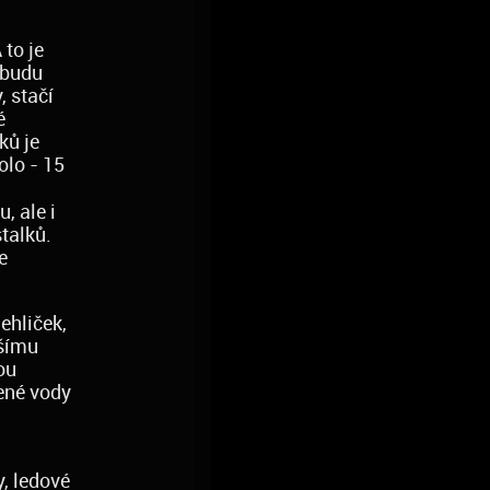
 to je
ebudu
, stačí
é
ků je
olo - 15
y
, ale i
stalků.
e
ehliček,
žšímu
ou
zené vody
y, ledové