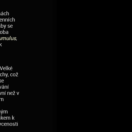
nách
denních
aby se
soba
umulus
,
k
 Velké
chy, což
ke
vání
vní než v
ím
ným
akem k
ycenosti