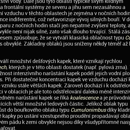
tví vody. Dále jsou tyto oblasti typické svým klidným
a frontální systémy ze severu a jihu sem nezasáhnou a
í vzduchu v těchto oblastech je zejména v nočních hodi
e indiferentní, což nefavorizuje vývoj silných bouří. V 
ru z nočních hodin stačí jen nepatrné zvýšení teploty, 
ykle není nijak silné, zato však dlouho trvající. Stálá zá
esem způsobuje, že se vytváří klasická oblačnost typu
C
s obvyklé. Základny oblaků jsou sníženy někdy téměř až 
váří množství dešťových kapek, které vznikají rychlou
ech
, kterých je v této oblasti dostatek (např. pylová zrna).
nost intenzívního narůstání kapek podél jejich vodní plo
s. Při dostatečné koncentraci kapek ve vzduchu dochází 
 vzniku stále větších kapek. Zároveň dochází i k odstřelo
i v oblacích je ale toto odstřelování daleko méně intenzi
edném narůstání kapek se říká
koalescence
a je průvodn
cích větší množství ledových částic. Jelikož oblak typu
růst do bouřkového oblaku typu
Cumulonimbus
díky klad
é kapky po ustání vzestupného proudění propadávají obl
svém pádu k zemi obvykle nejsou díky všudypřítomné nas
ařovat.