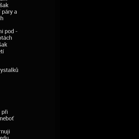
však
 páry a
ch
i pod -
otách
šak
tí
rystalků
 při
 neboť
rnuji
ledu