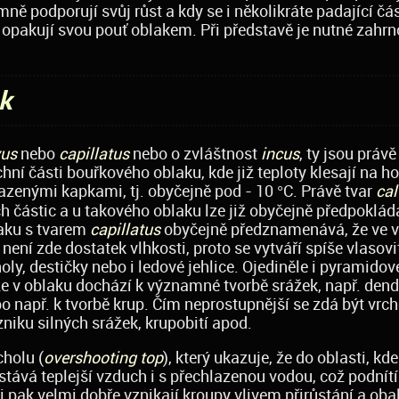
ně podporují svůj růst a kdy se i několikráte padající čá
opakují svou pouť oblakem. Při představě je nutné zahrno
ek
vus
nebo
capillatus
nebo o zvláštnost
incus
, ty jsou právě
ní části bouřkového oblaku, kde již teploty klesají na h
lazenými kapkami, tj. obyčejně pod - 10 °C. Právě tvar
ca
částic a u takového oblaku lze již obyčejně předpokláda
laku s tvarem
capillatus
obyčejně předznamenává, že ve v
není zde dostatek vlhkosti, proto se vytváří spíše vlasovi
noly, destičky nebo i ledové jehlice. Ojediněle i pyramidov
že v oblaku dochází k významné tvorbě srážek, např. dendr
o např. k tvorbě krup. Čím neprostupnější se zdá být vrch
iku silných srážek, krupobití apod.
cholu (
overshooting top
), který ukazuje, že do oblasti, kde
tává teplejší vzduch i s přechlazenou vodou, což podnítí
ti pak velmi dobře vznikají kroupy vlivem přirůstání a oba