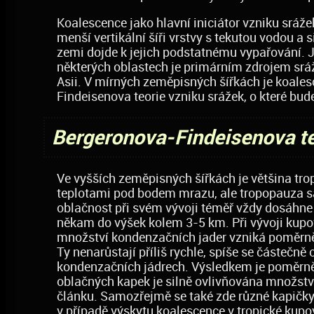
Koalescence jako hlavní iniciátor vzniku sráže
menší vertikální šíři vrstvy s tekutou vodou a 
zemi dojde k jejich podstatnému vypařování. J
některých oblastech je primárním zdrojem srá
Asii. V mírných zeměpisných šířkách je koal
Findeisenova teorie vzniku srážek, o které bud
Bergeronova-Findeisenova te
Ve vyšších zeměpisných šířkách je většina trop
teplotami pod bodem mrazu, ale tropopauza sa
oblačnost při svém vývoji téměř vždy dosáhne 
někam do výšek kolem 3-5 km. Při vývoji kupo
množství kondenzačních jader vzniká poměrn
Ty nenarůstají příliš rychle, spíše se částečn
kondenzačních jádrech. Výsledkem je poměrně 
oblačných kapek je silně ovlivňována množstv
článku. Samozřejmě se také zde různé kapičky s
v případě výskytu koalescence v tropické kupo