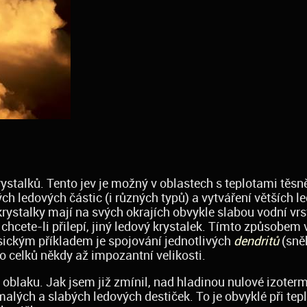
ystalků. Tento jev je možný v oblastech s teplotami těsn
h ledových částic (i různých typů) a vytváření větších l
 krystalky mají na svých okrajích obvykle slabou vodní vrs
o chcete-li přilepí, jiný ledový krystalek. Tímto způsobem 
asickým příkladem je spojování jednotlivých
dendritů
(sně
o celků někdy až impozantní velikosti.
m oblaku. Jak jsem již zmínil, nad hladinou nulové izoter
alých a slabých ledových destiček. To je obvyklé při tep