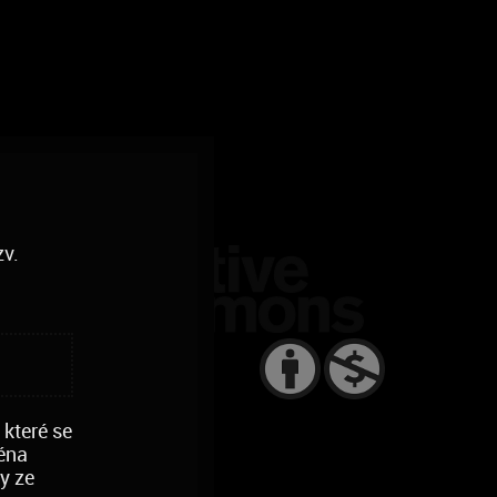
zv.
 které se
ména
y ze