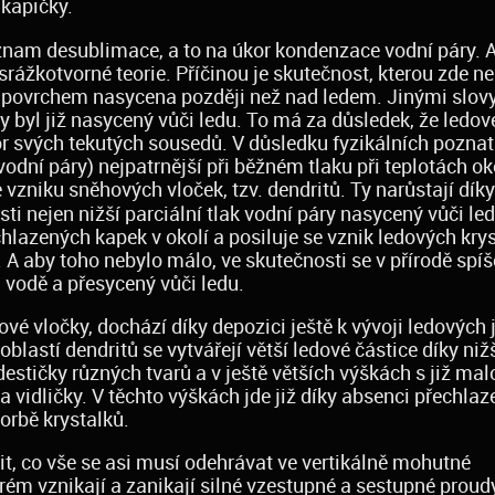
 kapičky.
ýznam desublimace, a to na úkor kondenzace vodní páry. A
ážkotvorné teorie. Příčinou je skutečnost, kterou zde n
ím povrchem nasycena později než nad ledem. Jinými slovy
 byl již nasycený vůči ledu. To má za důsledek, že ledov
kor svých tekutých sousedů. V důsledku fyzikálních poznat
 vodní páry) nejpatrnější při běžném tlaku při teplotách ok
e vzniku sněhových vloček, tzv. dendritů. Ty narůstají dík
i nejen nižší parciální tlak vodní páry nasycený vůči ledu
chlazených kapek v okolí a posiluje se vznik ledových kry
 aby toho nebylo málo, ve skutečnosti se v přírodě spíš
 vodě a přesycený vůči ledu.
vé vločky, dochází díky depozici ještě k vývoji ledových j
blastí dendritů se vytvářejí větší ledové částice díky ni
destičky různých tvarů a v ještě větších výškách s již mal
 a vidličky. V těchto výškách jde již díky absenci přechla
vorbě krystalků.
it, co vše se asi musí odehrávat ve vertikálně mohutné
erém vznikají a zanikají silné vzestupné a sestupné proud