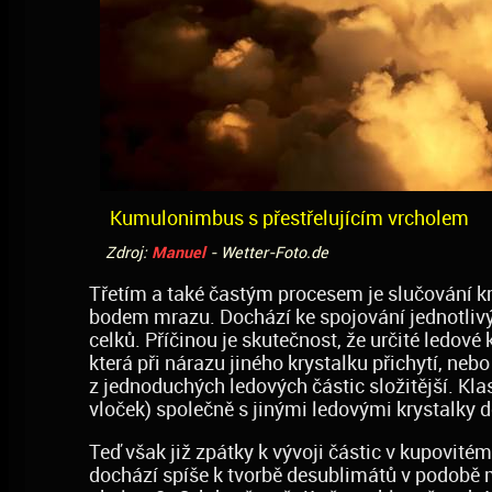
Kumulonimbus s přestřelujícím vrcholem
Zdroj:
Manuel
- Wetter-Foto.de
Třetím a také častým procesem je slučování kr
bodem mrazu. Dochází ke spojování jednotlivýc
celků. Příčinou je skutečnost, že určité ledové
která při nárazu jiného krystalku přichytí, neb
z jednoduchých ledových částic složitější. Kl
vloček) společně s jinými ledovými krystalky d
Teď však již zpátky k vývoji částic v kupovité
dochází spíše k tvorbě desublimátů v podobě m