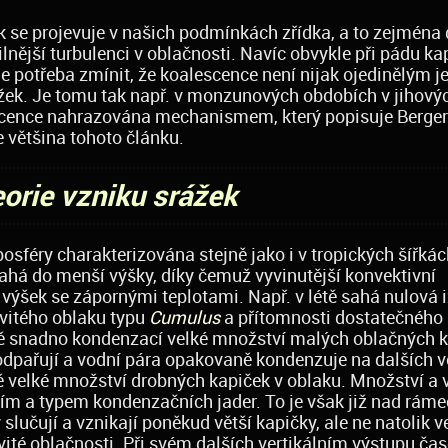
k se projevuje v našich podmínkách zřídka, a to zejména 
silnější turbulenci v oblačnosti. Navíc obvykle při pádu ka
e potřeba zmínit, že koalescence není nijak ojedinělým j
žek. Je tomu tak např. v monzunových obdobích v jihový
escence nahrazována mechanismem, který popisuje Berge
e většina tohoto článku.
orie vzniku srážek
osféry charakterizována stejně jako i v tropických šířká
há do menší výšky, díky čemuž vyvinutější konvektivní
výšek se zápornými teplotami. Např. v létě sahá nulová 
vitého oblaku typu
Cumulus
a přítomnosti dostatečného
ě snadno kondenzací velké množství malých oblačných 
ě odpařují a vodní pára opakovaně kondenzuje na dalších 
velké množství drobných kapiček v oblaku. Množství a v
ím a typem kondenzačních jader. To je však již nad ráme
lučují a vznikají poněkud větší kapičky, ale ne natolik v
vité oblačnosti. Při svém dalších vertikálním výstupu ča