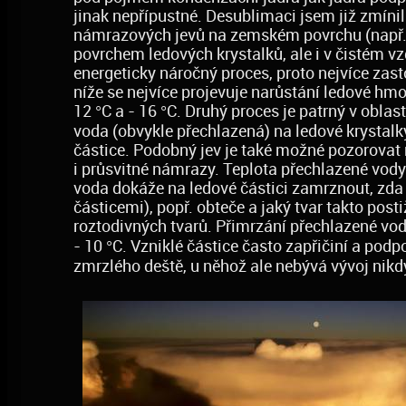
jinak nepřípustné. Desublimaci jsem již zmín
námrazových jevů na zemském povrchu (např. 
povrchem ledových krystalků, ale i v čistém vz
energeticky náročný proces, proto nejvíce zas
níže se nejvíce projevuje narůstání ledové hmot
12 °C a - 16 °C. Druhý proces je patrný v obla
voda (obvykle přechlazená) na ledové krystalk
částice. Podobný jev je také možné pozorovat 
i průsvitné námrazy. Teplota přechlazené vody 
voda dokáže na ledové částici zamrznout, zda j
částicemi), popř. obteče a jaký tvar takto post
roztodivných tvarů. Přimrzání přechlazené vod
- 10 °C. Vzniklé částice často zapřičiní a podp
zmrzlého deště, u něhož ale nebývá vývoj nik