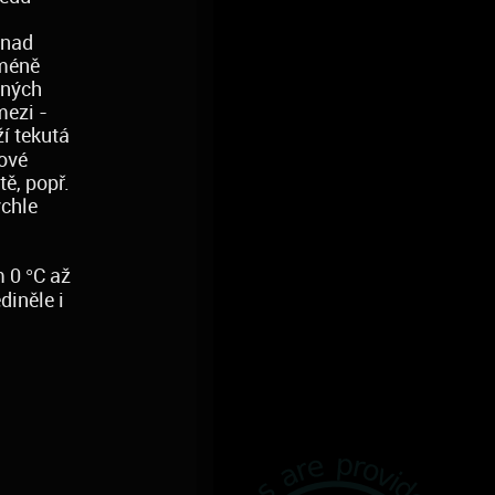
 nad
 méně
ěných
mezi -
ží tekutá
dové
ě, popř.
ychle
 0 °C až
diněle i