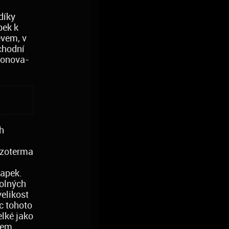
díky
pek k
evem, v
chodní
ronova-
ch
izoterma
kapek.
volných
elikost
c tohoto
elké jako
sem