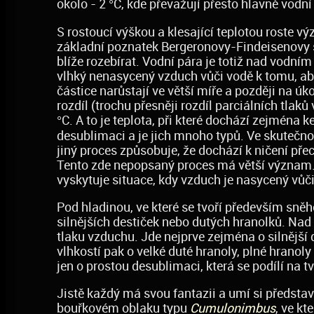
okolo - 2 °C, kde převažují přesto hlavně vodní
S rostoucí výškou a klesající teplotou roste v
základní poznatek Bergeronovy-Findeisenovy sr
blíže rozebírat. Vodní pára je totiž nad vodn
vlhký nenasycený vzduch vůči vodě k tomu, aby
částice narůstají ve větší míře a později na ú
rozdíl (trochu přesněji rozdíl parciálních tlaků
°C. A to je teplota, při které dochází zejména k
desublimaci a je jich mnoho typů. Ve skutečnost
jiný proces způsobuje, že dochází k ničení pře
Tento zde nepopsaný proces má větší význam. A
vyskytuje situace, kdy vzduch je nasycený vůči
Pod hladinou, ve které se tvoří především sněho
silnějších destiček nebo dutých hranolků. Nad o
tlaku vzduchu. Jde nejprve zejména o silnější 
vlhkostí pak o velké duté hranoly, plné hranoly
jen o prostou desublimaci, která se podílí na t
Jistě každý má svou fantazii a umí si představ
bouřkovém oblaku typu
Cumulonimbus
, ve kt