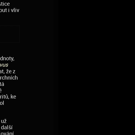
stice
ut i vliv
odnoty,
lvus
t, že z
rchních
tá
é
itů, ke
ol
 už
 další
lování