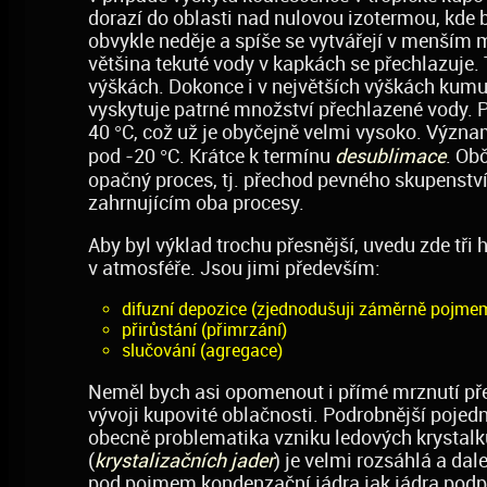
dorazí do oblasti nad nulovou izotermou, kde 
obvykle neděje a spíše se vytvářejí v menším 
většina tekuté vody v kapkách se přechlazuje.
výškách. Dokonce i v největších výškách kumul
vyskytuje patrné množství přechlazené vody. P
40 °C, což už je obyčejně velmi vysoko. Význa
pod -20 °C. Krátce k termínu
desublimace
. Ob
opačný proces, tj. přechod pevného skupenství
zahrnujícím oba procesy.
Aby byl výklad trochu přesnější, uvedu zde tři 
v atmosféře. Jsou jimi především:
difuzní depozice (zjednodušuji záměrně pojme
přirůstání (přimrzání)
slučování (agregace)
Neměl bych asi opomenout i přímé mrznutí pře
vývoji kupovité oblačnosti. Podrobnější pojedn
obecně problematika vzniku ledových krystalků
(
krystalizačních jader
) je velmi rozsáhlá a dal
pod pojmem kondenzační jádra jak jádra podporu