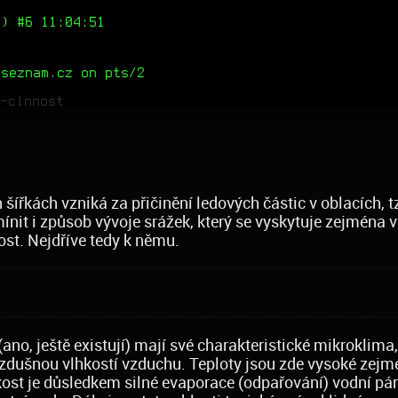
) #6 11:04:51
.seznam.cz on pts/2
-cinnost
šířkách vzniká za přičinění ledových částic v oblacích, t
nit i způsob vývoje srážek, který se vyskytuje zejména v
ost. Nejdříve tedy k němu.
no, ještě existují) mají své charakteristické mikroklima,
vzdušnou vlhkostí vzduchu. Teploty jsou zde vysoké zej
lhkost je důsledkem silné evaporace (odpařování) vodní pár