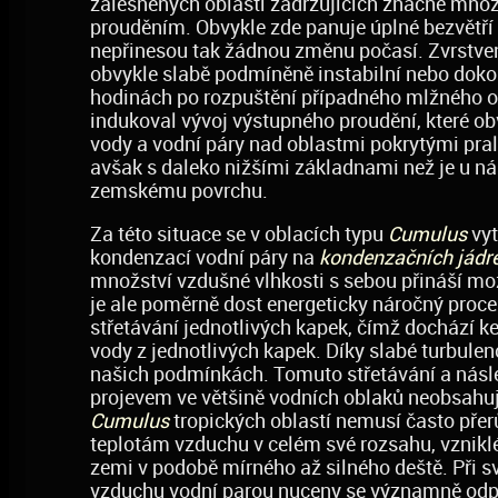
zalesněných oblastí zadržujících značné množs
prouděním. Obvykle zde panuje úplné bezvětří 
nepřinesou tak žádnou změnu počasí. Zvrstven
obvykle slabě podmíněně instabilní nebo dokonc
hodinách po rozpuštění případného mlžného opa
indukoval vývoj výstupného proudění, které obv
vody a vodní páry nad oblastmi pokrytými pral
avšak s daleko nižšími základnami než je u ná
zemskému povrchu.
Za této situace se v oblacích typu
Cumulus
vyt
kondenzací vodní páry na
kondenzačních jádr
množství vzdušné vlhkosti s sebou přináší mož
je ale poměrně dost energeticky náročný proce
střetávání jednotlivých kapek, čímž dochází ke
vody z jednotlivých kapek. Díky slabé turbulenc
našich podmínkách. Tomuto střetávání a násl
projevem ve většině vodních oblaků neobsahují
Cumulus
tropických oblastí nemusí často pře
teplotám vzduchu v celém své rozsahu, vznikl
zemi v podobě mírného až silného deště. Při 
vzduchu vodní parou nuceny se významně odp