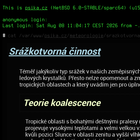
This is
psika.cz
(NetBSD 6.0-STABLE/sparc64) (u15
anonymous login:
Last login: Sat Aug 08 11:04:17 CEST 2026 from -
#
cat /var/www/
psika.cz
/
meteorologie
/srazkotvorna
Srážkotvorná činnost
Téměř jakýkoliv typ srážek v našich zeměpisných 
ledových krystalků. Přesto nelze opomenout a zmí
tropických oblastech a který uvádím jen pro úpln
Teorie koalescence
Tropické oblasti s bohatými deštnými pralesy (a
projevuje vysokými teplotami a velmi velkou 
kvůli pozici Slunce v oblasti zenitu a vyšší v