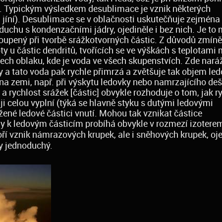
il. Typickým výsledkem desublimace je vznik některých
jíní). Desublimace se v oblačnosti uskutečňuje zejména
duchu s kondenzačními jádry, ojediněle i bez nich. Je to
toupený při tvorbě srážkotvorných částic. Z důvodů zmín
y u částic dendritů, tvořících se ve výškách s teplotami 
stech oblaku, kde je voda ve všech skupenstvích. Zde nará
y a tato voda pak rychle přimrzá a zvětšuje tak objem le
na zemi, např. při výskytu ledovky nebo namrzajícího dešt
a rychlost srážek [částic] obvykle rozhoduje o tom, jak r
i celou vyplní (týká se hlavně styku s dutými ledovými
ižené ledové částici vnutí. Mohou tak vznikat částice
y k ledovým částicím probíhá obvykle v rozmezí izoterem
oří vznik námrazových krupek, ale i sněhových krupek, oje
dy jednoduchý.