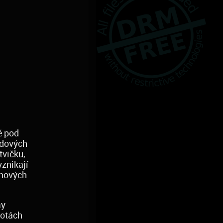
ě pod
edových
tvičku,
vznikají
hových
my
lotách