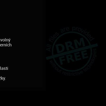
zvolný
erních
lasti
žky.