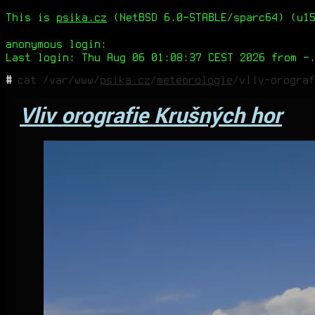
This is
psika.cz
(NetBSD 6.0-STABLE/sparc64) (u15
anonymous login:
Last login: Thu Aug 06 01:08:37 CEST 2026 from -
#
cat /var/www/
psika.cz
/
meteorologie
/vliv-orograf
Vliv orografie Krušných hor