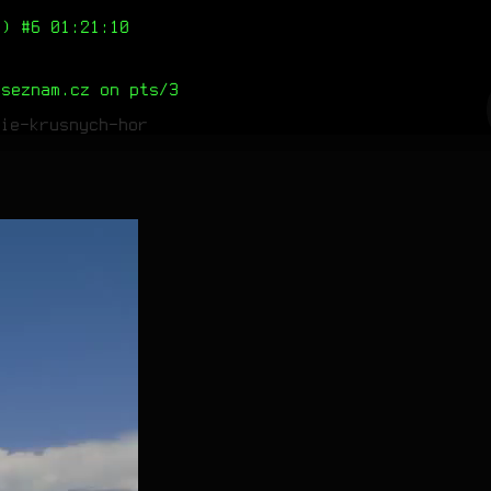
) #6 01:21:10
.seznam.cz on pts/3
ie-krusnych-hor