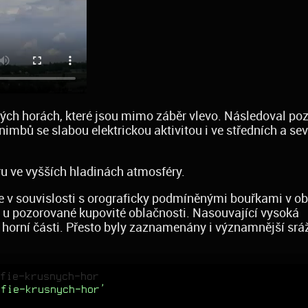
ých horách, které jsou mimo záběr vlevo. Následoval po
bů se slabou elektrickou aktivitou i ve středních a sev
tru ve vyšších hladinách atmosféry.
 v souvislosti s orograficky podmíněnými bouřkami v ob
 i u pozorované kupovité oblačnosti. Nasouvající vysoká
 horní části. Přesto byly zaznamenány i významnější srá
fie-krusnych-hor
afie-krusnych-hor'