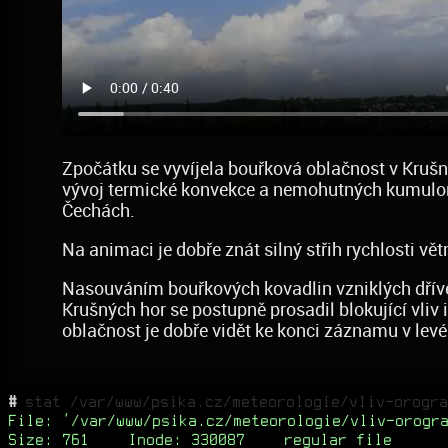
Zpočátku se vyvíjela bouřková oblačnost v Krušn
vývoj termické konvekce a nemohutných kumulonim
Čechách.
Na animaci je dobře znát silný střih rychlosti vě
Nasouváním bouřkových kovadlin vzniklých dříve
Krušných hor se postupně prosadil blokující vliv
oblačnost je dobře vidět ke konci záznamu v levé
#
stat /var/www/psika.cz/meteorologie/vliv-orogra
File: '/var/www/psika.cz/meteorologie/vliv-orogr
Size: 761
Inode: 330087
regular file