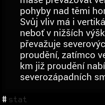
pohyby nad těmi hor
Svůj vliv má i vertiká
neboť v nižších výš
převažuje severový
proudění, zatímco v
km již proudění nab
severozápadních sm
#
stat