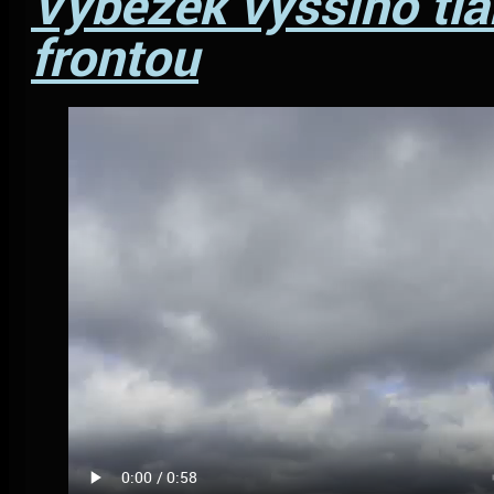
Výběžek vyššího tl
frontou