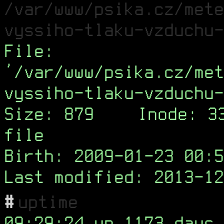
/var/www/psika.cz/mete
vyssiho-tlaku-vzduchu-
File:
'/var/www/psika.cz/met
vyssiho-tlaku-vzduchu-
Size: 879
Inode: 3
file
Birth: 2009-01-23 00:5
Last modified: 2013-12
#
uptime
09:29:24 up 1173 days,