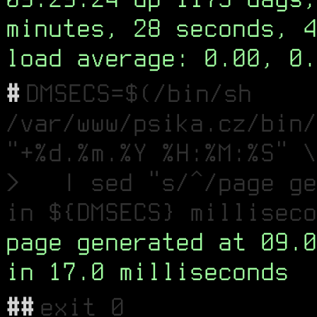
minutes, 28 seconds, 4
load average: 0.00, 0.
#
DMSECS=$(/bin/sh
/var/www/psika.cz/bin/
"+%d.%m.%Y %H:%M:%S" \
> | sed "s/^/page ge
in ${DMSECS} milliseco
page generated at 09.0
in 17.0 milliseconds
##
exit 0