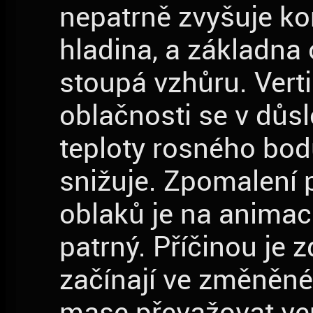
nepatrně zvyšuje k
hladina, a základna
stoupá vzhůru. Verti
oblačnosti se v důs
teploty rosného bo
snižuje. Zpomalení
oblaků je na animac
patrný. Příčinou je zd
začínají ve změněn
mase převažovat ver