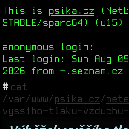
This is
psika.cz
(NetB
STABLE/sparc64) (u15) 
anonymous login:
Last login: Sun Aug 09
2026 from -.seznam.cz 
#
cat
/var/www/
psika.cz
/
mete
vyssiho-tlaku-vzduchu-