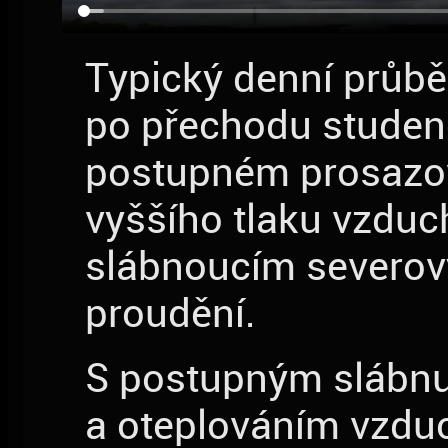
Typický denní průbě
po přechodu studené
postupném prosazo
vyššího tlaku vzduc
slábnoucím severo
proudění.
S postupným slábnu
a oteplováním vzdu