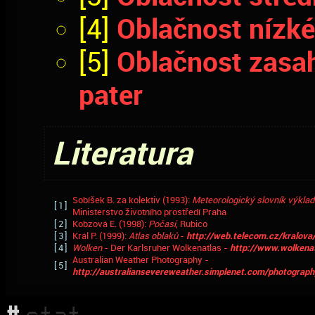
Oblačnost nízké
[4]
Oblačnost zasah
[5]
pater
Literatura
Sobíšek B. za kolektiv (1993):
Meteorologický slovník výklad
[1]
Ministerstvo životního prostředí Praha
[2]
Kobzová E. (1998):
Počasí
, Rubico
[3]
Král P. (1999):
Atlas oblaků
-
http://web.telecom.cz/kralova/
[4]
Wolken
- Der Karlsruher Wolkenatlas -
http://www.wolkenat
Australian Weather Photography -
[5]
http://australiansevereweather.simplenet.com/photograph