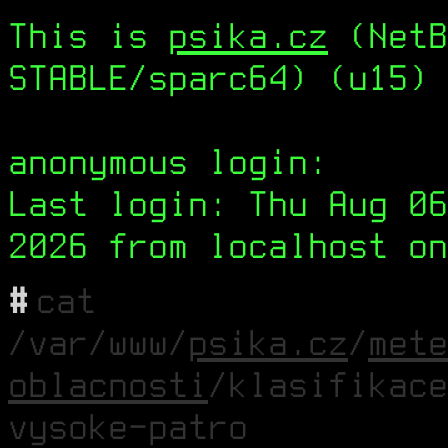
This is
psika.cz
(NetB
STABLE/sparc64) (u15) 
anonymous login:
Last login: Thu Aug 06
2026 from localhost on
#
cat
/var/www/
psika.cz
/
mete
oblacnosti
/klasifikace
vysoke-patro