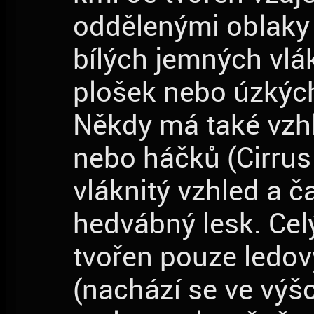
oddělenými oblaky
bílých jemných vlák
plošek nebo úzkýc
Někdy má také vzh
nebo háčků (Cirrus
vláknitý vzhled a č
hedvábný lesk. Celý
tvořen pouze ledov
(nachází se ve výšc