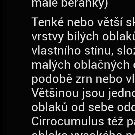
malé beránky)
Tenké nebo větší 
vrstvy bílých oblak
vlastního stínu, sl
malých oblačných č
podobě zrn nebo v
Většinou jsou jedno
oblaků od sebe odd
Cirrocumulus též p