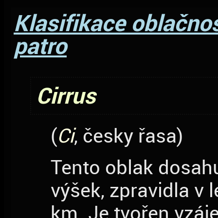
Klasifikace oblačnos
patro
Cirrus
(
Ci
, česky řasa)
Tento oblak dosahu
výšek, zpravidla v 
km. Je tvořen vzá