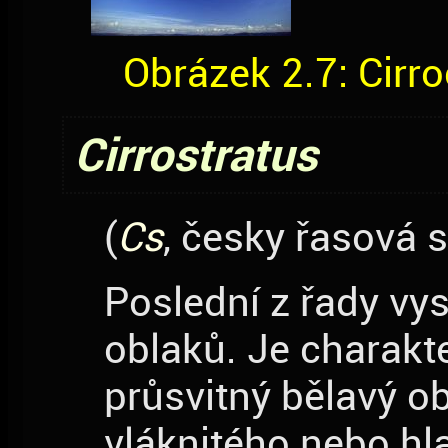
Obrázek 2.7: Cirr
Cirrostratus
(
Cs
, česky řasová 
Poslední z řady vy
oblaků. Je charakt
průsvitný bělavý o
vláknitého nebo h