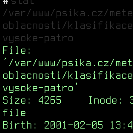
#
stat
/var/www/psika.cz/mete
oblacnosti/klasifikace
vysoke-patro
File:
'/var/www/psika.cz/met
oblacnosti/klasifikace
vysoke-patro'
Size: 4265
Inode: 
file
Birth: 2001-02-05 13:4