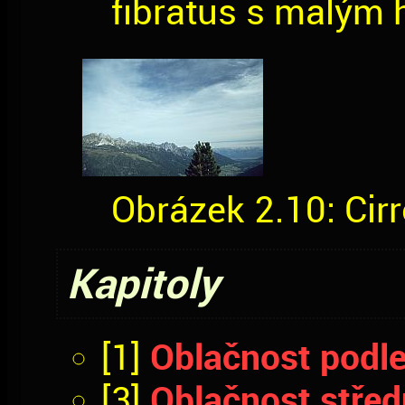
fibratus s malým
Obrázek 2.10: Cir
Kapitoly
Oblačnost podle
[1]
Oblačnost střed
[3]