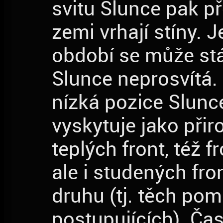
svitu Slunce pak p
zemi vrhají stíny. 
období se může stá
Slunce neprosvítá. 
nízká pozice Slunc
vyskytuje jako při
teplých front, též f
ale i studených fro
druhu (tj. těch pom
postupujících). Ča