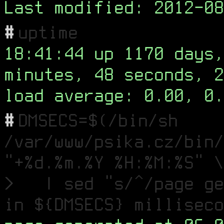
Last modified: 2012-08
#
uptime
18:41:44 up 1170 days,
minutes, 48 seconds, 2
load average: 0.00, 0.
#
DMSECS=$(/bin/sh
/var/www/psika.cz/bin/
"+%d.%m.%Y %H:%M:%S" \
> | sed "s/^/page ge
in ${DMSECS} milliseco