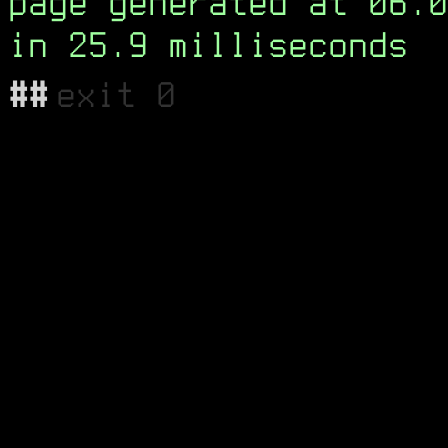
page generated at 06.0
in 25.9 milliseconds
##
exit 0