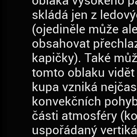
oblaka vysokého pa
skládá jen z ledový
(ojediněle může ale
obsahovat přechla
kapičky). Také mů
tomto oblaku vidě
kupa vzniká nejčast
konvekčních pohyb
části atmosféry (k
uspořádaný vertiká