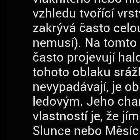
vzhledu tvořící vrst
zakrývá často celo
nemusí). Na tomto 
často projevují hal
tohoto oblaku sráž
nevypadávají, je o
ledovým. Jeho char
vlastností je, že jí
Slunce nebo Měsíc 